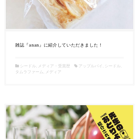
雑誌『anan』に紹介していただきました！
シードル
,
メディア・受賞歴
アップルパイ
,
シードル
,
タムラファーム
,
メディア