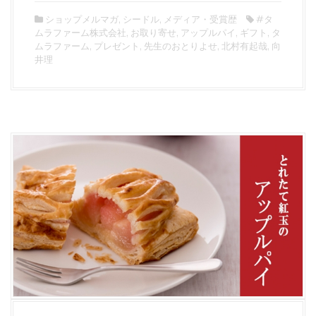
ショップメルマガ
,
シードル
,
メディア・受賞歴
#タ
ムラファーム株式会社
,
お取り寄せ
,
アップルパイ
,
ギフト
,
タ
ムラファーム
,
プレゼント
,
先生のおとりよせ
,
北村有起哉
,
向
井理