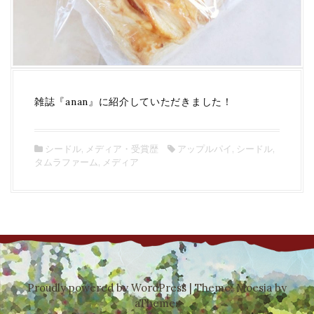
雑誌『anan』に紹介していただきました！
シードル
,
メディア・受賞歴
アップルパイ
,
シードル
,
タムラファーム
,
メディア
Proudly powered by WordPress
|
Theme:
Moesia
by
aThemes