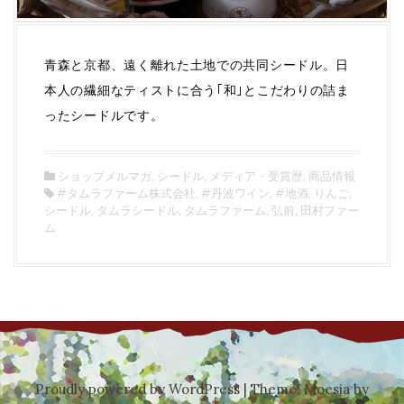
青森と京都、遠く離れた土地での共同シードル。日
本人の繊細なティストに合う｢和｣とこだわりの詰ま
ったシードルです。
ショップメルマガ
,
シードル
,
メディア・受賞歴
,
商品情報
#タムラファーム株式会社
,
#丹波ワイン
,
#地酒
,
りんご
,
シードル
,
タムラシードル
,
タムラファーム
,
弘前
,
田村ファー
ム
Proudly powered by WordPress
|
Theme:
Moesia
by